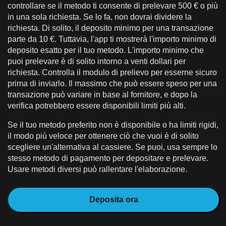
controllare se il metodo ti consente di prelevare 500 € o più
in una sola richiesta. Se lo fa, non dovrai dividere la
richiesta. Di solito, il deposito minimo per una transazione
parte da 10 €. Tuttavia, l'app ti mostrerà l'importo minimo di
deposito esatto per il tuo metodo. L'importo minimo che
puoi prelevare è di solito intorno a venti dollari per
richiesta. Controlla il modulo di prelievo per esserne sicuro
prima di inviarlo. Il massimo che può essere speso per una
transazione può variare in base al fornitore, e dopo la
verifica potrebbero essere disponibili limiti più alti.
Se il tuo metodo preferito non è disponibile o ha limiti rigidi,
il modo più veloce per ottenere ciò che vuoi è di solito
scegliere un'alternativa al cassiere. Se puoi, usa sempre lo
stesso metodo di pagamento per depositare e prelevare.
Usare metodi diversi può rallentare l'elaborazione.
Deposita ora