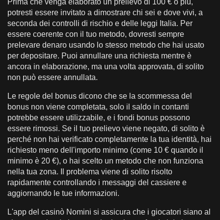
Prima che venga elaborato un prelievo di 100 € o più,
potresti essere invitato a dimostrare chi sei e dove vivi, a
seconda dei controlli di rischio e delle leggi Italia. Per
essere coerente con il tuo metodo, dovresti sempre
prelevare denaro usando lo stesso metodo che hai usato
per depositare. Puoi annullare una richiesta mentre è
ancora in elaborazione, ma una volta approvata, di solito
non può essere annullata.
Le regole del bonus dicono che se la scommessa del
bonus non viene completata, solo il saldo in contanti
potrebbe essere utilizzabile, e i fondi bonus possono
essere rimossi. Se il tuo prelievo viene negato, di solito è
perché non hai verificato completamente la tua identità, hai
richiesto meno dell'importo minimo (come 10 € quando il
minimo è 20 €), o hai scelto un metodo che non funziona
nella tua zona. Il problema viene di solito risolto
rapidamente controllando i messaggi del cassiere e
aggiornando le tue informazioni.
L'app del casinò Nomini si assicura che i giocatori siano al