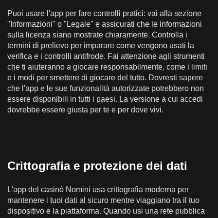
Puoi usare l'app per fare controlli pratici: vai alla sezione
"Informazioni" o "Legale" e assicurati che le informazioni
sulla licenza siano mostrate chiaramente. Controlla i
termini di prelievo per imparare come vengono usati la
verifica e i controlli antifrode. Fai attenzione agli strumenti
che ti aiuteranno a giocare responsabilmente, come i limiti
e i modi per smettere di giocare del tutto. Dovresti sapere
che l'app e le sue funzionalità autorizzate potrebbero non
essere disponibili in tutti i paesi. La versione a cui accedi
dovrebbe essere giusta per te e per dove vivi.
Crittografia e protezione dei dati
L'app del casinò Nomini usa crittografia moderna per
mantenere i tuoi dati al sicuro mentre viaggiano tra il tuo
dispositivo e la piattaforma. Quando usi una rete pubblica