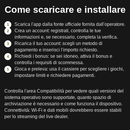
Come scaricare e installare
Scarica l'app dalla fonte ufficiale fornita dall'operatore.
Crea un account: registrati, controlla le tue
informazioni e, se necessario, completa la verifica.
Ricarica il tuo account: scegli un metodo di
pagamento e inserisci l'importo richiesto.
Richiedi i bonus: se sei idoneo, attiva il bonus e
controlla i requisiti di scommessa.
Gioca e preleva: usa il cassiere per scegliere i giochi,
impostare limiti e richiedere pagamenti.
Controlla l'area Compatibilità per vedere quali versioni del
sistema operativo sono supportate, quanto spazio di
archiviazione è necessario e come funziona il dispositivo.
Connettività: Wi-Fi e dati mobili dovrebbero essere stabili
per lo streaming del live dealer.