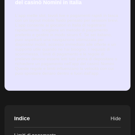
del casinò Nomini in Italia
L'app mette slot, tavoli live e pagamenti rapidi in tasca
con un layout mobile fluido pensato per sessioni brevi.
L'app consente ai giocatori in Italia di registrarsi
rapidamente, scegliere un metodo di pagamento
preferito e gestire in modo sicuro €. Se sei italiano,
puoi aspettarti una navigazione ottimizzata per
dispositivi mobili, accesso immediato alle offerte e un
supporto utile quando ne hai bisogno. I requisiti di
scommessa, i limiti di pagamento e le regole di
prelievo devono essere letti tutti prima di depositare o
richiedere un pagamento nell'app del casinò Nomini.
Queste regole e limiti influenzano la velocità con cui
puoi spostare denaro dentro e fuori dall'app.
Indice
Hide