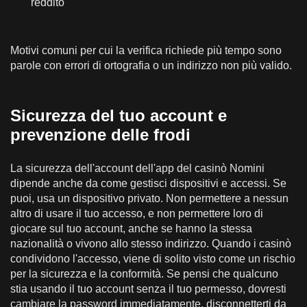
reddito
Motivi comuni per cui la verifica richiede più tempo sono
parole con errori di ortografia o un indirizzo non più valido.
Sicurezza del tuo account e
prevenzione delle frodi
La sicurezza dell'account dell'app del casinò Nomini
dipende anche da come gestisci dispositivi e accessi. Se
puoi, usa un dispositivo privato. Non permettere a nessun
altro di usare il tuo accesso, e non permettere loro di
giocare sul tuo account, anche se hanno la stessa
nazionalità o vivono allo stesso indirizzo. Quando i casinò
condividono l'accesso, viene di solito visto come un rischio
per la sicurezza e la conformità. Se pensi che qualcuno
stia usando il tuo account senza il tuo permesso, dovresti
cambiare la password immediatamente, disconnetterti da