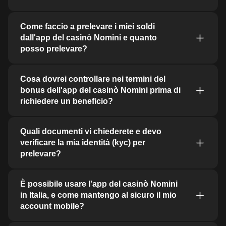
Come faccio a prelevare i miei soldi
dall'app del casinò Nomini e quanto
posso prelevare?
Cosa dovrei controllare nei termini del
bonus dell'app del casinò Nomini prima di
richiedere un beneficio?
Quali documenti vi chiederete e devo
verificare la mia identità (kyc) per
prelevare?
È possibile usare l'app del casinò Nomini
in Italia, e come mantengo al sicuro il mio
account mobile?