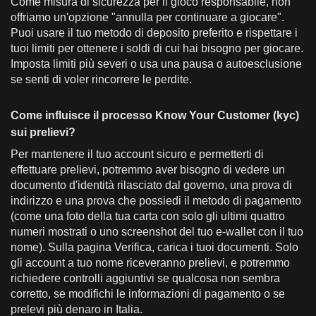
Come misura di sicurezza per il gioco responsabile, non
offriamo un'opzione "annulla per continuare a giocare".
Puoi usare il tuo metodo di deposito preferito e rispettare i
tuoi limiti per ottenere i soldi di cui hai bisogno per giocare.
Imposta limiti più severi o usa una pausa o autoesclusione
se senti di voler rincorrere le perdite.
Come influisce il processo Know Your Customer (kyc)
sui prelievi?
Per mantenere il tuo account sicuro e permetterti di
effettuare prelievi, potremmo aver bisogno di vedere un
documento d'identità rilasciato dal governo, una prova di
indirizzo e una prova che possiedi il metodo di pagamento
(come una foto della tua carta con solo gli ultimi quattro
numeri mostrati o uno screenshot del tuo e-wallet con il tuo
nome). Sulla pagina Verifica, carica i tuoi documenti. Solo
gli account a tuo nome riceveranno prelievi, e potremmo
richiedere controlli aggiuntivi se qualcosa non sembra
corretto, se modifichi le informazioni di pagamento o se
prelevi più denaro in Italia.