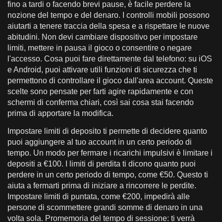
fino a tardi o facendo brevi pause, è facile perdere la
nozione del tempo e del denaro. I controlli mobili possono
aiutarti a tenere traccia della spesa e a rispettare le nuove
abitudini. Non devi cambiare dispositivo per impostare
limiti, mettere in pausa il gioco o consentire o negare
l'accesso. Cosa puoi fare direttamente dal telefono: su iOS
e Android, puoi attivare utili funzioni di sicurezza che ti
permettono di controllare il gioco dall'area account. Queste
scelte sono pensate per farti agire rapidamente e con
schermi di conferma chiari, così sai cosa stai facendo
prima di apportare la modifica.
Impostare limiti di deposito ti permette di decidere quanto
puoi aggiungere al tuo account in un certo periodo di
tempo. Un modo per fermare i ricarichi impulsivi è limitare i
depositi a €100. I limiti di perdita ti dicono quanto puoi
perdere in un certo periodo di tempo, come €50. Questo ti
aiuta a fermarti prima di iniziare a rincorrere le perdite.
Impostare limiti di puntata, come €200, impedirà alle
persone di scommettere grandi somme di denaro in una
volta sola. Promemoria del tempo di sessione: ti verrà