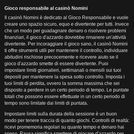
Gioco responsabile al casinò Nomini
Il casinò Nomini è dedicato al Gioco Responsabile e vuole
creare uno spazio sicuro, equo e divertente per tutti. Invece
che un modo per guadagnare denaro o risolvere problemi
finanziari, il gioco d'azzardo dovrebbe rimanere un'attività
divertente. Per incoraggiare il gioco sano, il casinò Nomini
ti offre strumenti utili per mantenere il controllo, individuare
abitudini rischiose precocemente e ricevere aiuto se il
gioco d'azzardo smette di essere divertente. Puoi
impostare limiti giornalieri, settimanali o mensili sui tuoi
depositi per mantenere la spesa sotto controllo. Imposta i
tuoi limiti di perdita, ovvero la somma massima che sei
disposto a perdere in un certo periodo di tempo. Le puntate
totali che possono essere effettuate in un certo periodo di
tempo sono limitate dai limiti di puntata.
Impostare limiti sulla durata della sessione è un buon
modo per tenere traccia di quanto giochi. Controlli di realtà:
ricevi promemoria regolari su quanto tempo e denaro hai
speso. Pausa significa smettere di giocare d'azzardo per