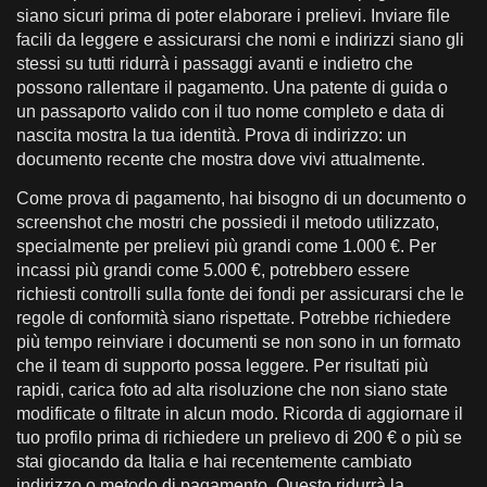
siano sicuri prima di poter elaborare i prelievi. Inviare file
facili da leggere e assicurarsi che nomi e indirizzi siano gli
stessi su tutti ridurrà i passaggi avanti e indietro che
possono rallentare il pagamento. Una patente di guida o
un passaporto valido con il tuo nome completo e data di
nascita mostra la tua identità. Prova di indirizzo: un
documento recente che mostra dove vivi attualmente.
Come prova di pagamento, hai bisogno di un documento o
screenshot che mostri che possiedi il metodo utilizzato,
specialmente per prelievi più grandi come 1.000 €. Per
incassi più grandi come 5.000 €, potrebbero essere
richiesti controlli sulla fonte dei fondi per assicurarsi che le
regole di conformità siano rispettate. Potrebbe richiedere
più tempo reinviare i documenti se non sono in un formato
che il team di supporto possa leggere. Per risultati più
rapidi, carica foto ad alta risoluzione che non siano state
modificate o filtrate in alcun modo. Ricorda di aggiornare il
tuo profilo prima di richiedere un prelievo di 200 € o più se
stai giocando da Italia e hai recentemente cambiato
indirizzo o metodo di pagamento. Questo ridurrà la