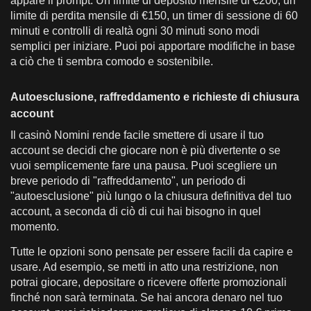
appare il prompt. Un limite di deposito mensile di €200, un
limite di perdita mensile di €150, un timer di sessione di 60
minuti e controlli di realtà ogni 30 minuti sono modi
semplici per iniziare. Puoi poi apportare modifiche in base
a ciò che ti sembra comodo e sostenibile.
Autoesclusione, raffreddamento e richieste di chiusura
account
Il casinò Nomini rende facile smettere di usare il tuo
account se decidi che giocare non è più divertente o se
vuoi semplicemente fare una pausa. Puoi scegliere un
breve periodo di "raffreddamento", un periodo di
"autoesclusione" più lungo o la chiusura definitiva del tuo
account, a seconda di ciò di cui hai bisogno in quel
momento.
Tutte le opzioni sono pensate per essere facili da capire e
usare. Ad esempio, se metti in atto una restrizione, non
potrai giocare, depositare o ricevere offerte promozionali
finché non sarà terminata. Se hai ancora denaro nel tuo