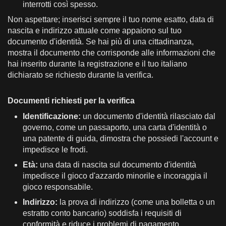
interrotti così spesso.
Non aspettare; inserisci sempre il tuo nome esatto, data di
nascita e indirizzo attuale come appaiono sul tuo
documento d'identità. Se hai più di una cittadinanza,
mostra il documento che corrisponde alle informazioni che
hai inserito durante la registrazione e il tuo italiano
dichiarato se richiesto durante la verifica.
Documenti richiesti per la verifica
Identificazione:
un documento d'identità rilasciato dal
governo, come un passaporto, una carta d'identità o
una patente di guida, dimostra che possiedi l'account e
impedisce le frodi.
Età:
una data di nascita sul documento d'identità
impedisce il gioco d'azzardo minorile e incoraggia il
gioco responsabile.
Indirizzo:
la prova di indirizzo (come una bolletta o un
estratto conto bancario) soddisfa i requisiti di
conformità e riduce i problemi di pagamento.