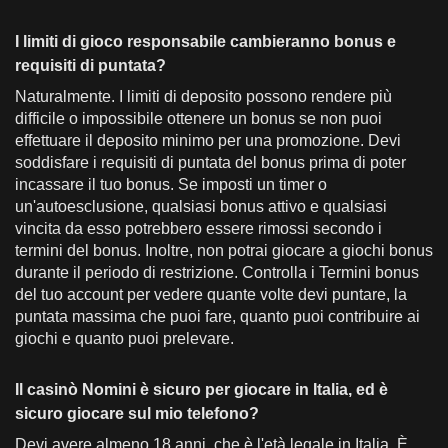
I limiti di gioco responsabile cambieranno bonus e
requisiti di puntata?
Naturalmente. I limiti di deposito possono rendere più
difficile o impossibile ottenere un bonus se non puoi
effettuare il deposito minimo per una promozione. Devi
soddisfare i requisiti di puntata del bonus prima di poter
incassare il tuo bonus. Se imposti un timer o
un'autoesclusione, qualsiasi bonus attivo e qualsiasi
vincita da esso potrebbero essere rimossi secondo i
termini del bonus. Inoltre, non potrai giocare a giochi bonus
durante il periodo di restrizione. Controlla i Termini bonus
del tuo account per vedere quante volte devi puntare, la
puntata massima che puoi fare, quanto puoi contribuire ai
giochi e quanto puoi prelevare.
Il casinò Nomini è sicuro per giocare in Italia, ed è
sicuro giocare sul mio telefono?
Devi avere almeno 18 anni, che è l'età legale in Italia. È