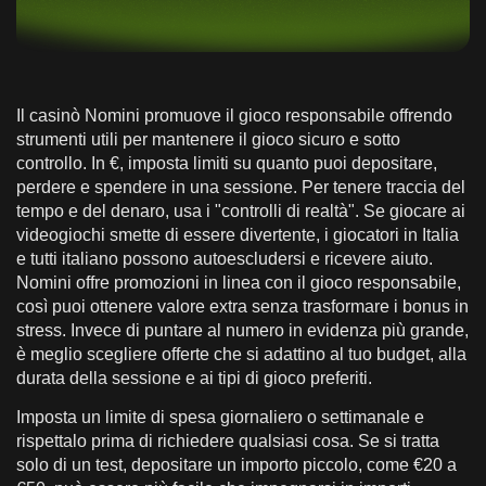
Il casinò Nomini promuove il gioco responsabile offrendo
strumenti utili per mantenere il gioco sicuro e sotto
controllo. In €, imposta limiti su quanto puoi depositare,
perdere e spendere in una sessione. Per tenere traccia del
tempo e del denaro, usa i "controlli di realtà". Se giocare ai
videogiochi smette di essere divertente, i giocatori in Italia
e tutti italiano possono autoescludersi e ricevere aiuto.
Nomini offre promozioni in linea con il gioco responsabile,
così puoi ottenere valore extra senza trasformare i bonus in
stress. Invece di puntare al numero in evidenza più grande,
è meglio scegliere offerte che si adattino al tuo budget, alla
durata della sessione e ai tipi di gioco preferiti.
Imposta un limite di spesa giornaliero o settimanale e
rispettalo prima di richiedere qualsiasi cosa. Se si tratta
solo di un test, depositare un importo piccolo, come €20 a