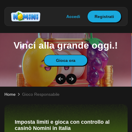
Accedi
Registrati
Vinci alla grande oggi.!
Gioca ora
Home
Gioco Responsabile
Imposta limiti e gioca con controllo al
casinò Nomini in Italia