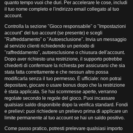
quanto tempo vuoi che duri. Per accelerare le cose, includi
il tuo nome completo e l'indirizzo email collegato al tuo
account.
Controlla la sezione "Gioco responsabile" o "Impostazioni
account" del tuo account (se presente) e scegli
"Raffreddamento" o "Autoesclusione". Invia un messaggio
al servizio clienti richiedendo un periodo di
"raffreddamento", autoesclusione o chiusura dell'account.
Dopo aver richiesto una restrizione, il supporto potrebbe
chiederti di confermare la richiesta per assicurarsi che sia
stata fatta correttamente e che nessun altro possa
modificarla senza il tuo permesso. È ufficiale: non potrai
depositare, giocare o usare bonus dopo che la restrizione
è stata applicata. Se hai scommesse aperte, verranno
regolate secondo le regole del gioco. Puoi incassare
qualsiasi saldo disponibile dopo la verifica standard. Fondi
e prelievi: puoi richiedere un prelievo prima di applicare un
limite permanente al tuo account se hai un saldo positivo.
Come passo pratico, potresti prelevare qualsiasi importo