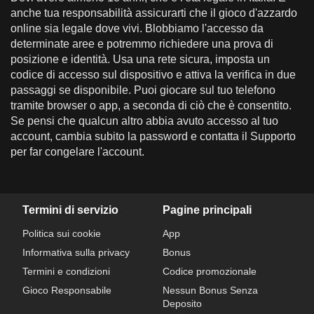
anche tua responsabilità assicurarti che il gioco d'azzardo
online sia legale dove vivi. Blobbiamo l'accesso da
determinate aree e potremmo richiedere una prova di
posizione e identità. Usa una rete sicura, imposta un
codice di accesso sul dispositivo e attiva la verifica in due
passaggi se disponibile. Puoi giocare sul tuo telefono
tramite browser o app, a seconda di ciò che è consentito.
Se pensi che qualcun altro abbia avuto accesso al tuo
account, cambia subito la password e contatta il Supporto
per far congelare l'account.
Termini di servizio
Pagine principali
Politica sui cookie
App
Informativa sulla privacy
Bonus
Termini e condizioni
Codice promozionale
Gioco Responsabile
Nessun Bonus Senza
Deposito