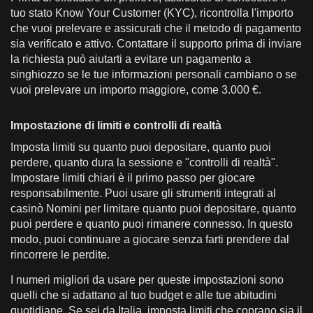
tuo stato Know Your Customer (KYC), ricontrolla l'importo
che vuoi prelevare e assicurati che il metodo di pagamento
sia verificato e attivo. Contattare il supporto prima di inviare
la richiesta può aiutarti a evitare un pagamento a
singhiozzo se le tue informazioni personali cambiano o se
vuoi prelevare un importo maggiore, come 3.000 €.
Impostazione di limiti e controlli di realtà
Imposta limiti su quanto puoi depositare, quanto puoi
perdere, quanto dura la sessione e "controlli di realtà".
Impostare limiti chiari è il primo passo per giocare
responsabilmente. Puoi usare gli strumenti integrati al
casinò Nomini per limitare quanto puoi depositare, quanto
puoi perdere e quanto puoi rimanere connesso. In questo
modo, puoi continuare a giocare senza farti prendere dal
rincorrere le perdite.
I numeri migliori da usare per queste impostazioni sono
quelli che si adattano al tuo budget e alle tue abitudini
quotidiane. Se sei da Italia, imposta limiti che coprano sia il