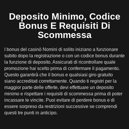
Deposito Minimo, Codice
Bonus E Requisiti Di
Scommessa
I bonus del casinò Nomini di solito iniziano a funzionare
subito dopo la registrazione o con un codice bonus durante
la funzione di deposito. Assicurati di ricontrollare quale
promozione hai scelto prima di confermare il pagamento.
Questo garantirà che il bonus e qualsiasi giro gratuito
siano accreditati correttamente. Quando ti registri per la
maggior parte delle offerte, devi effettuare un deposito
minimo e rispettare i requisiti di scommessa prima di poter
incassare le vincite. Puoi evitare di perdere bonus e di
essere sorpreso da restrizioni successive se comprendi
questi tre punti in anticipo.