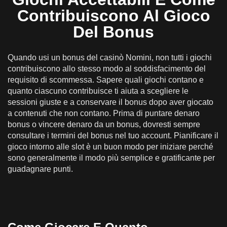
Contribuiscono Al Gioco
Del Bonus
Quando usi un bonus del casinò Nomini, non tutti i giochi
contribuiscono allo stesso modo al soddisfacimento del
requisito di scommessa. Sapere quali giochi contano e
quanto ciascuno contribuisce ti aiuta a scegliere le
sessioni giuste e a conservare il bonus dopo aver giocato
a contenuti che non contano. Prima di puntare denaro
bonus o vincere denaro da un bonus, dovresti sempre
consultare i termini del bonus nel tuo account. Pianificare il
gioco intorno alle slot è un buon modo per iniziare perché
sono generalmente il modo più semplice e gratificante per
guadagnare punti.