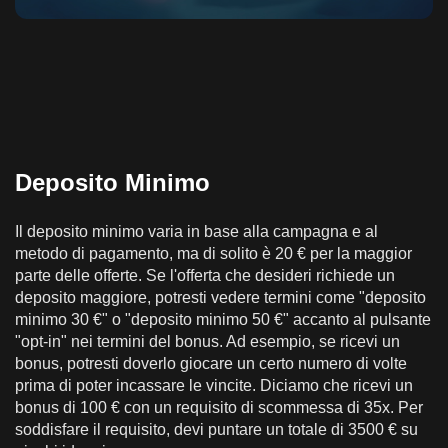
Deposito Minimo
Il deposito minimo varia in base alla campagna e al
metodo di pagamento, ma di solito è 20 € per la maggior
parte delle offerte. Se l'offerta che desideri richiede un
deposito maggiore, potresti vedere termini come "deposito
minimo 30 €" o "deposito minimo 50 €" accanto al pulsante
"opt-in" nei termini del bonus. Ad esempio, se ricevi un
bonus, potresti doverlo giocare un certo numero di volte
prima di poter incassare le vincite. Diciamo che ricevi un
bonus di 100 € con un requisito di scommessa di 35x. Per
soddisfare il requisito, devi puntare un totale di 3500 € su