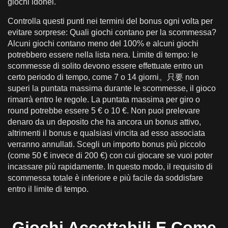
giochi idonei.
Controlla questi punti nei termini del bonus ogni volta per
evitare sorprese: Quali giochi contano per la scommessa?
Alcuni giochi contano meno del 100% e alcuni giochi
potrebbero essere nella lista nera. Limite di tempo: le
scommesse di solito devono essere effettuate entro un
certo periodo di tempo, come 7 o 14 giorni。只要 non
superi la puntata massima durante le scommesse, il gioco
rimarrà entro le regole. La puntata massima per giro o
round potrebbe essere 5 € o 10 €. Non puoi prelevare
denaro da un deposito che ha ancora un bonus attivo,
altrimenti il bonus e qualsiasi vincita ad esso associata
verranno annullati. Scegli un importo bonus più piccolo
(come 50 € invece di 200 €) con cui giocare se vuoi poter
incassare più rapidamente. In questo modo, il requisito di
scommessa totale è inferiore e più facile da soddisfare
entro il limite di tempo.
Giochi Accettabili E Come