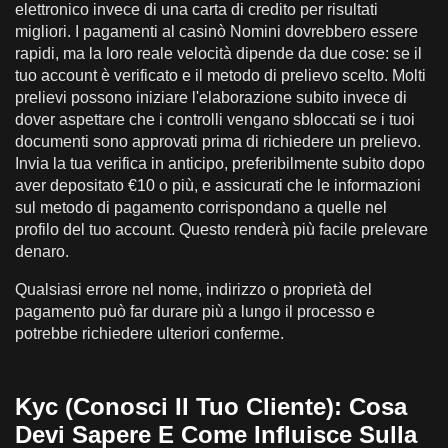
elettronico invece di una carta di credito per risultati
migliori. I pagamenti al casinò Nomini dovrebbero essere
rapidi, ma la loro reale velocità dipende da due cose: se il
tuo account è verificato e il metodo di prelievo scelto. Molti
prelievi possono iniziare l'elaborazione subito invece di
dover aspettare che i controlli vengano sbloccati se i tuoi
documenti sono approvati prima di richiedere un prelievo.
Invia la tua verifica in anticipo, preferibilmente subito dopo
aver depositato €10 o più, e assicurati che le informazioni
sul metodo di pagamento corrispondano a quelle nel
profilo del tuo account. Questo renderà più facile prelevare
denaro.
Qualsiasi errore nel nome, indirizzo o proprietà del
pagamento può far durare più a lungo il processo e
potrebbe richiedere ulteriori conferme.
Kyc (Conosci Il Tuo Cliente): Cosa
Devi Sapere E Come Influisce Sulla