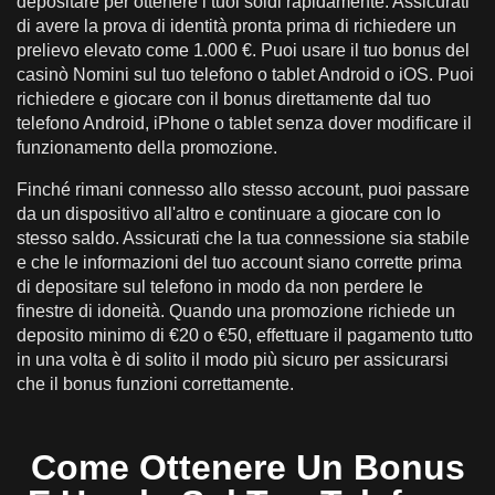
depositare per ottenere i tuoi soldi rapidamente. Assicurati
di avere la prova di identità pronta prima di richiedere un
prelievo elevato come 1.000 €. Puoi usare il tuo bonus del
casinò Nomini sul tuo telefono o tablet Android o iOS. Puoi
richiedere e giocare con il bonus direttamente dal tuo
telefono Android, iPhone o tablet senza dover modificare il
funzionamento della promozione.
Finché rimani connesso allo stesso account, puoi passare
da un dispositivo all'altro e continuare a giocare con lo
stesso saldo. Assicurati che la tua connessione sia stabile
e che le informazioni del tuo account siano corrette prima
di depositare sul telefono in modo da non perdere le
finestre di idoneità. Quando una promozione richiede un
deposito minimo di €20 o €50, effettuare il pagamento tutto
in una volta è di solito il modo più sicuro per assicurarsi
che il bonus funzioni correttamente.
Come Ottenere Un Bonus