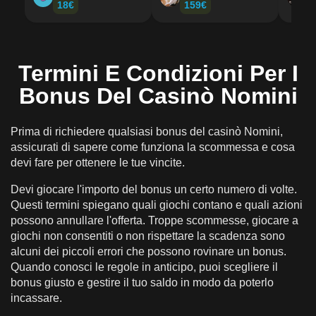
E Come Influisce Sulla Velocità
18€
159€
Come Ottenere Un Bonus E Usarlo Sul Tuo
Telefono
Termini E Condizioni Per I
Bonus Del Casinò Nomini
Prima di richiedere qualsiasi bonus del casinò Nomini,
assicurati di sapere come funziona la scommessa e cosa
devi fare per ottenere le tue vincite.
Devi giocare l'importo del bonus un certo numero di volte.
Questi termini spiegano quali giochi contano e quali azioni
possono annullare l'offerta. Troppe scommesse, giocare a
giochi non consentiti o non rispettare la scadenza sono
alcuni dei piccoli errori che possono rovinare un bonus.
Quando conosci le regole in anticipo, puoi scegliere il
bonus giusto e gestire il tuo saldo in modo da poterlo
incassare.