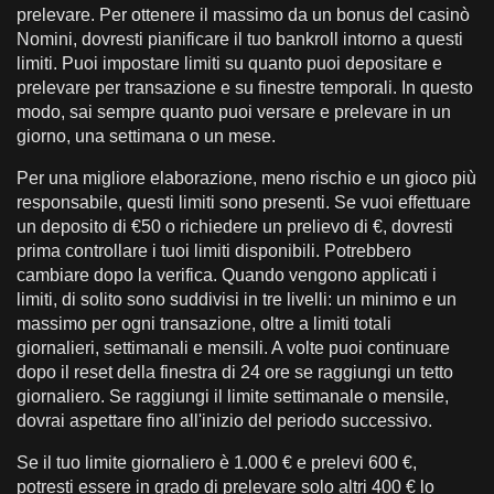
prelevare. Per ottenere il massimo da un bonus del casinò
Nomini, dovresti pianificare il tuo bankroll intorno a questi
limiti. Puoi impostare limiti su quanto puoi depositare e
prelevare per transazione e su finestre temporali. In questo
modo, sai sempre quanto puoi versare e prelevare in un
giorno, una settimana o un mese.
Per una migliore elaborazione, meno rischio e un gioco più
responsabile, questi limiti sono presenti. Se vuoi effettuare
un deposito di €50 o richiedere un prelievo di €, dovresti
prima controllare i tuoi limiti disponibili. Potrebbero
cambiare dopo la verifica. Quando vengono applicati i
limiti, di solito sono suddivisi in tre livelli: un minimo e un
massimo per ogni transazione, oltre a limiti totali
giornalieri, settimanali e mensili. A volte puoi continuare
dopo il reset della finestra di 24 ore se raggiungi un tetto
giornaliero. Se raggiungi il limite settimanale o mensile,
dovrai aspettare fino all'inizio del periodo successivo.
Se il tuo limite giornaliero è 1.000 € e prelevi 600 €,
potresti essere in grado di prelevare solo altri 400 € lo