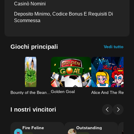
Casinò Nomini
Deposito Minimo, Codice Bonus E Requisiti Di
Scommessa
Istruzioni Su Come Usare Un Codice Bonus
Deposito Minimo
Giochi principali
Vedi tutto
Giochi Accettabili E Come Contribuiscono Al
Gioco Del Bonus
Come Giocare E Quanto Contribuisci
Passo Per Passo: Registrati E Fai Il Tuo Primo
Deposito Per Ottenere Il Bonus
Golden Goal
V
Poseidon's Rising
Alice And The Red Queen
Modulo Breve Per La Registrazione E Il Primo
Deposito
I nostri vincitori
Opzioni Di Pagamento Per I Depositi: Carte,
Portafogli Elettronici E Criptovalute
Fire Feline
Outstanding
M
Kyc (Conosci Il Tuo Cliente): Cosa Devi Sapere