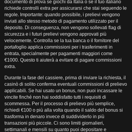
documento di prova se giochi da Italia o se il tuo italiano
richiede controlli extra per assicurarsi che stai seguendo le
regole. Importante: quando possibile, i prelievi vengono
inviati allo stesso metodo di pagamento utilizzato per il
deposito. Di conseguenza, non vengono sollevati flag di
sicurezza e i futuri prelievi vengono approvati più
velocemente. Controlla se la tua banca o il fornitore del
portafoglio applica commissioni per i trasferimenti in
entrata, specialmente per pagamenti maggiori come
€1000. Questo ti aiuterà a evitare di pagare commissioni
extra.
Durante la fase del cassiere, prima di inviare la richiesta, il
casinò di solito conferma eventuali commissioni di prelievo
applicabili. Se hai usato un bonus, non puoi incassare le
vincite finché non hai soddisfatto tutti i requisiti di
scommessa. Per il processo di prelievo più semplice,
richiedi €100 o più alla volta quando il saldo del bonus si
trasforma in denaro invece di suddividerlo in più
transazioni più piccole. Ci sono limiti giornalieri,
settimanali e mensili su quanto puoi depositare e