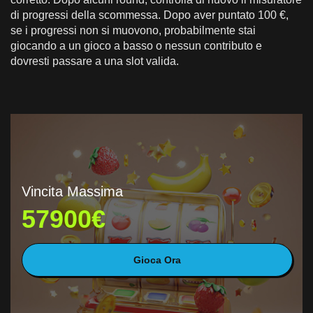
di progressi della scommessa. Dopo aver puntato 100 €,
se i progressi non si muovono, probabilmente stai
giocando a un gioco a basso o nessun contributo e
dovresti passare a una slot valida.
Vincita Massima
57900€
Gioca Ora