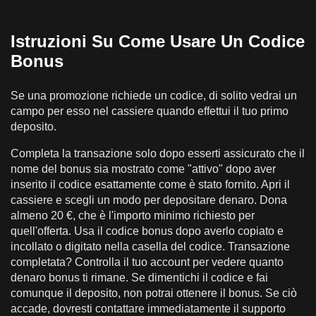
Istruzioni Su Come Usare Un Codice
Bonus
Se una promozione richiede un codice, di solito vedrai un
campo per esso nel cassiere quando effettui il tuo primo
deposito.
Completa la transazione solo dopo esserti assicurato che il
nome del bonus sia mostrato come "attivo" dopo aver
inserito il codice esattamente come è stato fornito. Apri il
cassiere e scegli un modo per depositare denaro. Dona
almeno 20 €, che è l'importo minimo richiesto per
quell'offerta. Usa il codice bonus dopo averlo copiato e
incollato o digitato nella casella del codice. Transazione
completata? Controlla il tuo account per vedere quanto
denaro bonus ti rimane. Se dimentichi il codice e fai
comunque il deposito, non potrai ottenere il bonus. Se ciò
accade, dovresti contattare immediatamente il supporto