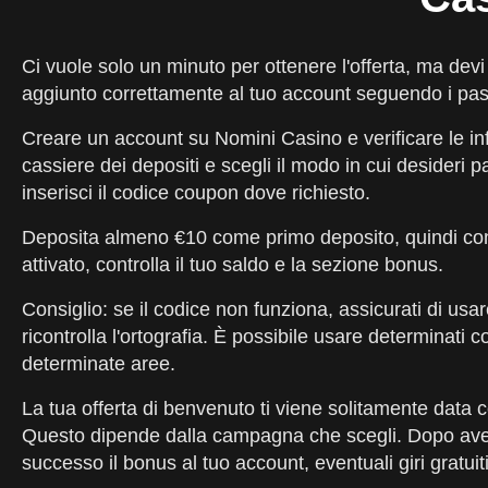
Ci vuole solo un minuto per ottenere l'offerta, ma devi
aggiunto correttamente al tuo account seguendo i pas
Creare un account su Nomini Casino e verificare le inf
cassiere dei depositi e scegli il modo in cui desideri p
inserisci il codice coupon dove richiesto.
Deposita almeno €10 come primo deposito, quindi confe
attivato, controlla il tuo saldo e la sezione bonus.
Consiglio: se il codice non funziona, assicurati di usa
ricontrolla l'ortografia. È possibile usare determinati c
determinate aree.
La tua offerta di benvenuto ti viene solitamente data 
Questo dipende dalla campagna che scegli. Dopo aver e
successo il bonus al tuo account, eventuali giri gratui