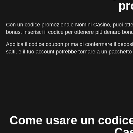
pr
Con un codice promozionale Nomini Casino, puoi ottener
bonus, inserisci il codice per ottenere più denaro bon
Applica il codice coupon prima di confermare il deposito 
salti, e il tuo account potrebbe tornare a un pacchett
Come usare un codic
Ca