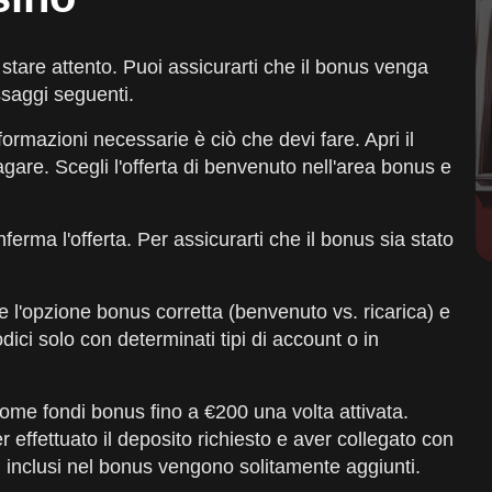
 stare attento. Puoi assicurarti che il bonus venga
saggi seguenti.
ormazioni necessarie è ciò che devi fare. Apri il
agare. Scegli l'offerta di benvenuto nell'area bonus e
rma l'offerta. Per assicurarti che il bonus sia stato
re l'opzione bonus corretta (benvenuto vs. ricarica) e
odici solo con determinati tipi di account o in
come fondi bonus fino a €200 una volta attivata.
ffettuato il deposito richiesto e aver collegato con
ti inclusi nel bonus vengono solitamente aggiunti.