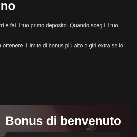
ino
 e fai il tuo primo deposito. Quando scegli il tuo
ottenere il limite di bonus più alto o giri extra se lo
Bonus di benvenuto