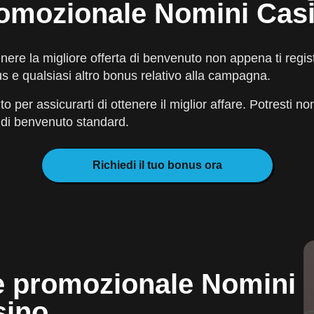
omozionale Nomini Cas
e la migliore offerta di benvenuto non appena ti registri
us e qualsiasi altro bonus relativo alla campagna.
per assicurarti di ottenere il miglior affare. Potresti non 
o di benvenuto standard.
Richiedi il tuo bonus ora
e promozionale Nomini
sino